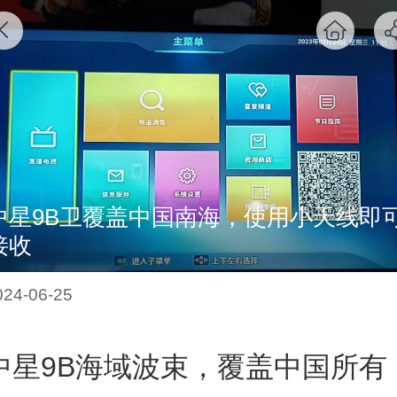
中星9B卫覆盖中国南海，使用小天线即
接收
024-06-25
中星9B海域波束，覆盖中国所有